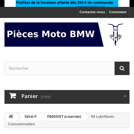
Contactez-nous
Connexion
Panier
(vide)
>
Série F
>
F800S/ST (courroie)
99 Lubrifiants
Consommables