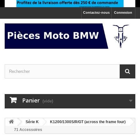
Contactez-nous
Connexion
Panier
(vide)
>
Série K
>
K1200/1300S/R/GT (across the frame four)
71 Accessoires