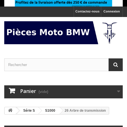
Contactez-nous
Connexion
Panier
(vide)
>
Série S
>
S1000
26 Arbre de transmission