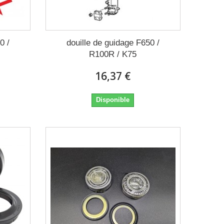
0 /
douille de guidage F650 /
R100R / K75
16,37 €
Disponible