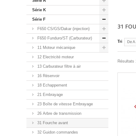
Série R
Série K
Série F
31 FO
F650 CS/GS/Dakar (injection)
F650 Funduro/ST (Carburateur)
Tri
De A 
11 Moteur mécanique
12 Electricité moteur
Résultats 1
13 Carburateur filtre à air
16 Réservoir
18 Echappement
21 Embrayage
23 Boîte de vitesse Embrayage
26 Arbre de transmission
31 Fourche avant
32 Guidon commandes