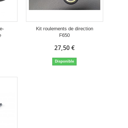
e-
Kit roulements de direction
e
F650
27,50 €
Disponible