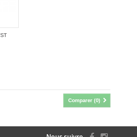
/ST
Comparer (
0
)
Nous suivre