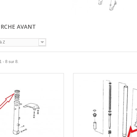
URCHE AVANT
à Z
 - 8 sur 8.