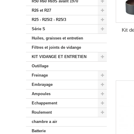
R50 R60 R69S avant 1970
R26 et R27
R25 - R25/2 - R25/3
Série S
Kit d
Huiles, graisses et entretien
Filtres et joints de vidange
KIT VIDANGE ET ENTRETIEN
Outillage
Freinage
Embrayage
Ampoules
Echappement
Roulement
chambre a air
Batterie