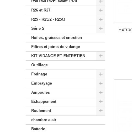
R50 R60 R69S avant 1970
R26 et R27
R25 - R25/2 - R25/3
Série S
Extra
Huiles, graisses et entretien
Filtres et joints de vidange
KIT VIDANGE ET ENTRETIEN
Outillage
Freinage
Embrayage
Ampoules
Echappement
Roulement
chambre a air
Batterie