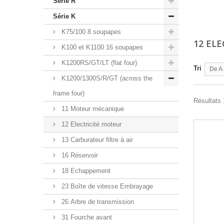
Série R
Série K
K75/100 8 soupapes
12 EL
K100 et K1100 16 soupapes
K1200RS/GT/LT (flat four)
Tri
De A 
K1200/1300S/R/GT (across the
frame four)
Résultats 1
11 Moteur mécanique
12 Electricité moteur
13 Carburateur filtre à air
16 Réservoir
18 Echappement
23 Boîte de vitesse Embrayage
26 Arbre de transmission
31 Fourche avant