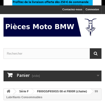
Contactez-nous
Connexion
Panier
(vide)
>
Série F
>
F800GS/F650GS 08 et F800R (chaine)
99
Lubrifiants Consommables