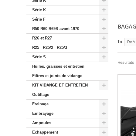
Série R
Série K
Série F
BAGAG
R50 R60 R69S avant 1970
R26 et R27
Tri
De A 
R25 - R25/2 - R25/3
Série S
Résultats 
Huiles, graisses et entretien
Filtres et joints de vidange
KIT VIDANGE ET ENTRETIEN
Outillage
Freinage
Embrayage
Ampoules
Echappement