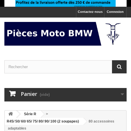
Contactez-nous
Connexion
Panier
(vide)
>
Série R
>
R45/ 50/ 60/ 65/ 75/ 80/ 90/ 100 (2 soupapes)
80 accessoires
adaptables