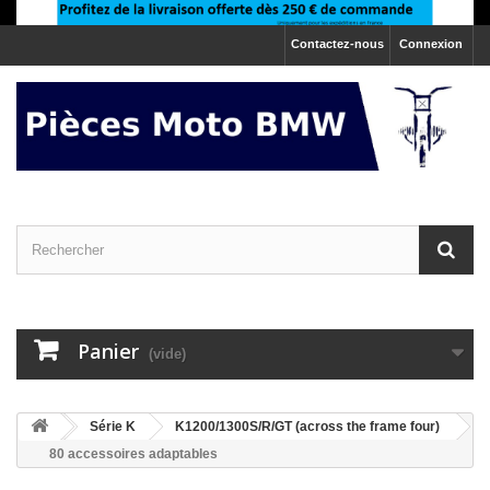
Contactez-nous
Connexion
Panier
(vide)
>
Série K
>
K1200/1300S/R/GT (across the frame four)
80 accessoires adaptables