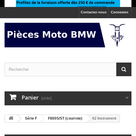
Contactez-nous
Connexion
Panier
(vide)
>
Série F
>
F800S/ST (courroie)
62 Instrument