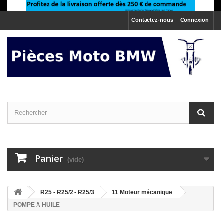
Contactez-nous
Connexion
Panier
(vide)
>
R25 - R25/2 - R25/3
>
11 Moteur mécanique
POMPE A HUILE