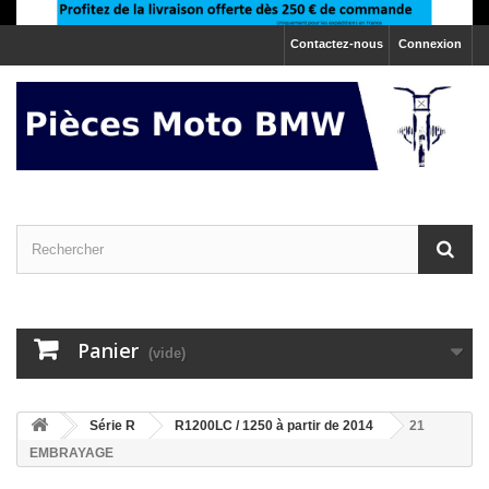
Contactez-nous
Connexion
Panier
(vide)
>
Série R
>
R1200LC / 1250 à partir de 2014
21
EMBRAYAGE