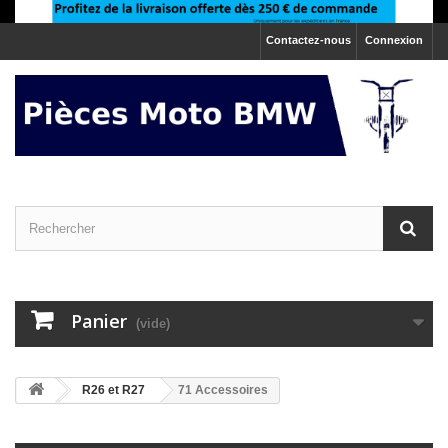
Contactez-nous
Connexion
Panier
(vide)
>
R26 et R27
71 Accessoires