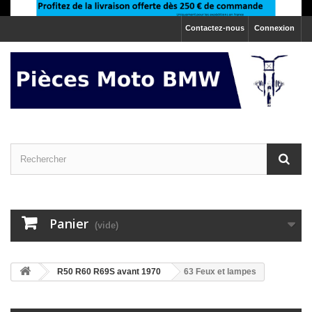
Contactez-nous
Connexion
Panier
(vide)
>
R50 R60 R69S avant 1970
63 Feux et lampes