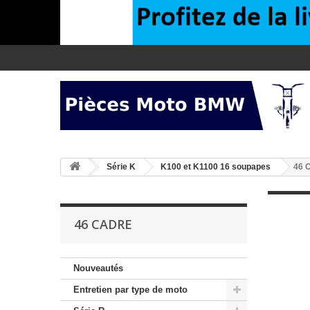
>
Série K
>
K100 et K1100 16 soupapes
46 
46 CADRE
Nouveautés
Entretien par type de moto