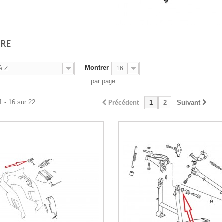
DRE
Montrer
à Z
16
par page
1 - 16 sur 22.
Précédent
1
2
Suivant