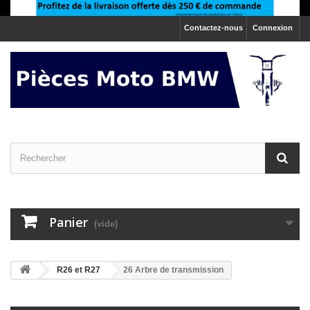
Contactez-nous
Connexion
Panier
(vide)
>
R26 et R27
26 Arbre de transmission