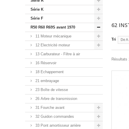
Série R
Série K
Série F
62 IN
R50 R60 R69S avant 1970
11 Moteur mécanique
Tri
De A 
12 Electricité moteur
13 Carburateur - Filtre à air
Résultats 
16 Réservoir
18 Echappement
21 embrayage
23 Boîte de vitesse
26 Arbre de transmission
31 Fourche avant
32 Guidon commandes
33 Pont amortisseur arrière