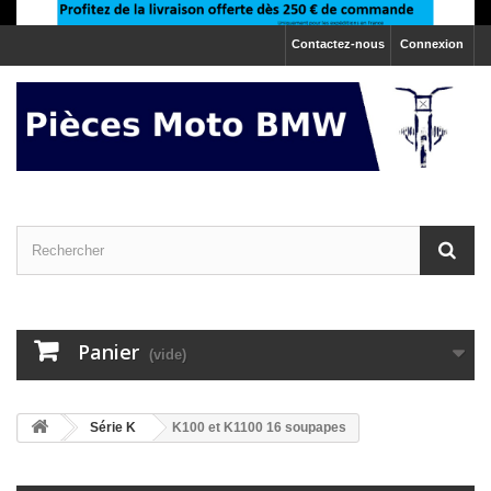
Contactez-nous
Connexion
Panier
(vide)
>
Série K
K100 et K1100 16 soupapes