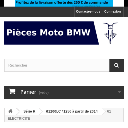
Contactez-nous
Connexion
Panier
(vide)
>
Série R
>
R1200LC / 1250 à partir de 2014
61
ELECTRICITE