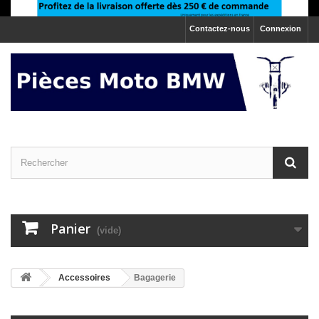
Contactez-nous
Connexion
Panier
(vide)
>
Accessoires
Bagagerie