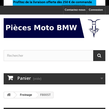
Contactez-nous
Connexion
Panier
(vide)
>
Freinage
F800ST