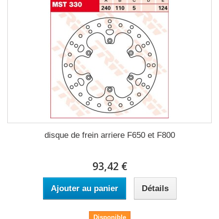
disque de frein arriere F650 et F800
93,42 €
Ajouter au panier
Détails
Disponible