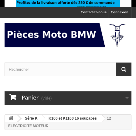
Contactez-nous
Connexion
Panier
(vide)
>
Série K
>
K100 et K1100 16 soupapes
12
ELECTRICITE MOTEUR