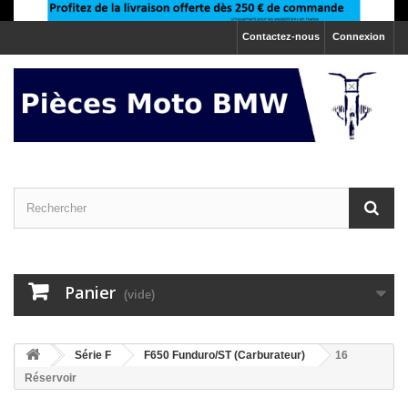
Contactez-nous
Connexion
Panier
(vide)
>
Série F
>
F650 Funduro/ST (Carburateur)
16
Réservoir