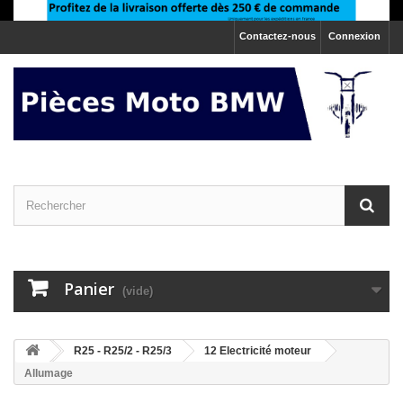
Contactez-nous
Connexion
Panier
(vide)
>
R25 - R25/2 - R25/3
>
12 Electricité moteur
Allumage