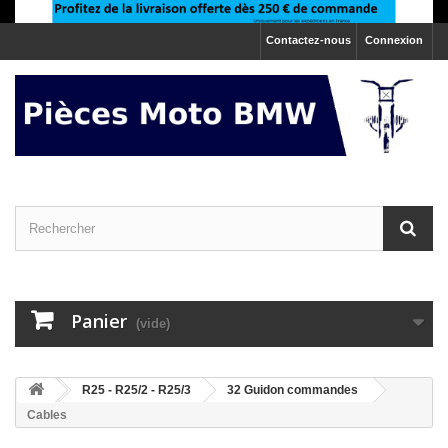
Contactez-nous
Connexion
Panier
(vide)
>
R25 - R25/2 - R25/3
>
32 Guidon commandes
Cables