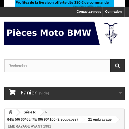
Contactez-nous
Connexion
Panier
(vide)
>
Série R
>
R45/ 50/ 60/ 65/ 75/ 80/ 90/ 100 (2 soupapes)
>
21 embrayage
EMBRAYAGE AVANT 1981