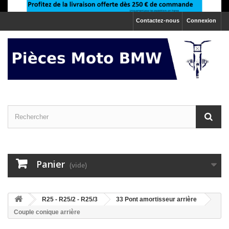
Contactez-nous
Connexion
Panier
(vide)
>
R25 - R25/2 - R25/3
>
33 Pont amortisseur arrière
Couple conique arrière