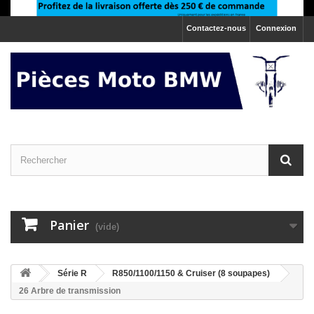
Contactez-nous
Connexion
Panier
(vide)
>
Série R
>
R850/1100/1150 & Cruiser (8 soupapes)
26 Arbre de transmission