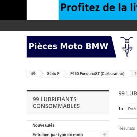
>
Série F
>
F650 Funduro/ST (Carburateur)
9
99 LU
99 LUBRIFIANTS
CONSOMMABLES
Tri
De A 
Nouveautés
Résultats 
Entretien par type de moto