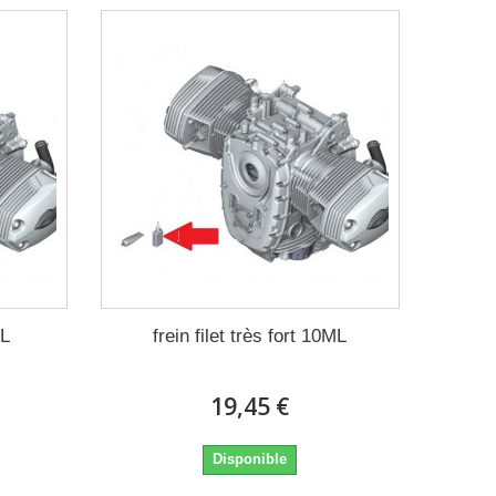
ML
frein filet très fort 10ML
19,45 €
Disponible