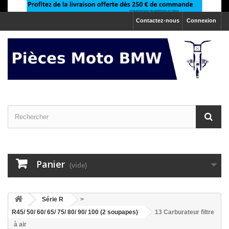
Contactez-nous
Connexion
Panier
(vide)
>
Série R
>
R45/ 50/ 60/ 65/ 75/ 80/ 90/ 100 (2 soupapes)
13 Carburateur filtre
à air