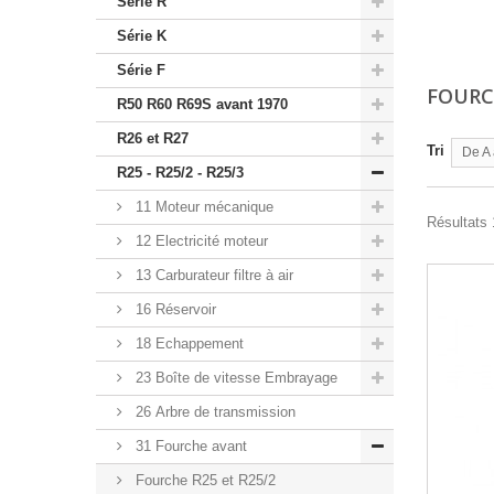
Série R
Série K
Série F
FOURC
R50 R60 R69S avant 1970
R26 et R27
Tri
De A 
R25 - R25/2 - R25/3
11 Moteur mécanique
Résultats 
12 Electricité moteur
13 Carburateur filtre à air
16 Réservoir
18 Echappement
23 Boîte de vitesse Embrayage
26 Arbre de transmission
31 Fourche avant
Fourche R25 et R25/2