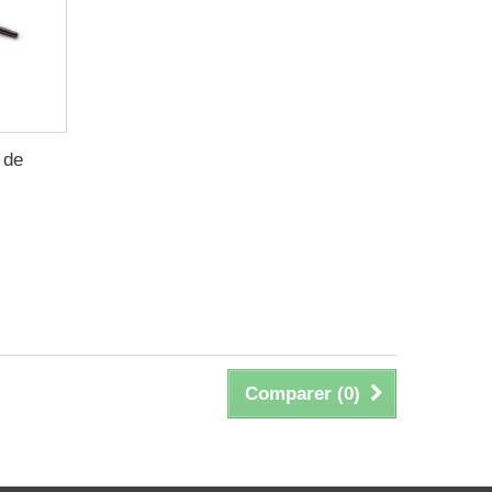
 de
Comparer (
0
)