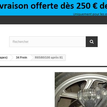
papes)
>
34 Frein
R65/80/100 après 81