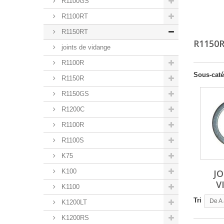
R1100GS
R1100RT
R1150RT
R1150
joints de vidange
R1100R
Sous-caté
R1150R
R1150GS
R1200C
R1100R
R1100S
K75
K100
JO
V
K1100
Tri
De A 
K1200LT
K1200RS