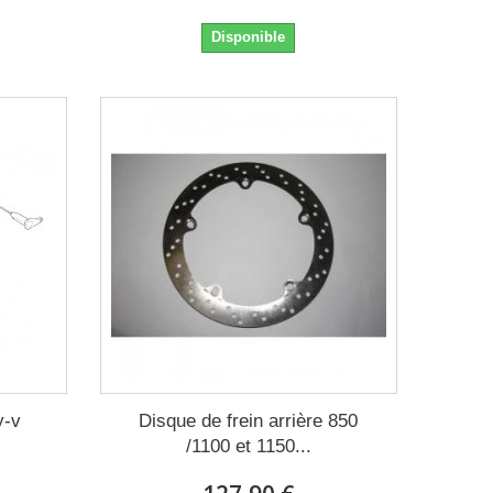
Disponible
y-v
Disque de frein arrière 850
/1100 et 1150...