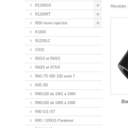
R1200GS
Résultats 
R1200RT
f650 mono injection
K1600
R1200LC
G310
R50/2 et R60/2
R60/5 et R75/5
R60 /75 /80/ 100 serie 7
R45 /65
R80/100 de 1981 a 1984
Bo
R80/100 de 1985 a 1996
R80 GS /ST
R80 / 100GS Paralever