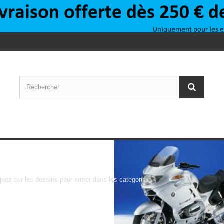
R1150RT
quez sur les dessins pour entrer dans les categories