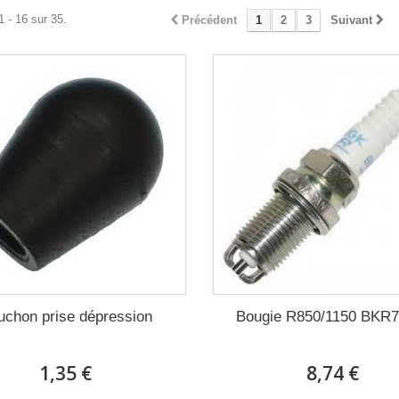
1 - 16 sur 35.
Précédent
1
2
3
Suivant
uchon prise dépression
Bougie R850/1150 BKR
1,35 €
8,74 €